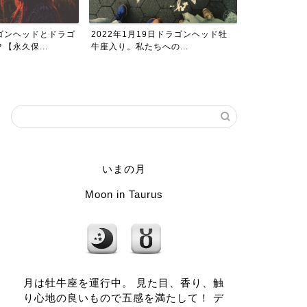
9日ドラゴンヘッド牡
2023年恵方の方角と恵方まいりに
土用期間の影
への...
行く日一覧。恵方の神社...
りしないから関
いまの月
Moon in Taurus
月は牡牛座を運行中。 見た目、香り、触
り心地の良いもので五感を満たして！ デ