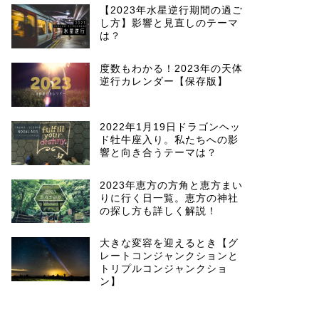
西洋占星術
2023年3月
【2023年水星逆行期間の過ご
し方】影響と見直しのテーマ
ルへ向かうた
は？
こんにちは。ほしの恭世
ますね！！お花屋さん
度数もわかる！2023年の天体
ちゃいま …
逆行カレンダー【保存版】
2022年1月19日ドラゴンヘッ
ド牡牛座入り。私たちへの影
西洋占星術
2023年2月
響と向き合うテーマは？
い心を軽やか
2023年恵方の方角と恵方まい
こんにちは。ほしの恭世
りに行く日一覧。恵方の神社
たり〜の、季節の変わ
の探し方も詳しく解説！
始めてい …
大きな変容を迎えるとき【グ
レートコンジャンクションと
トリプルコンジャンクショ
ン】
西洋占星術
2023年2月
活かし実りを