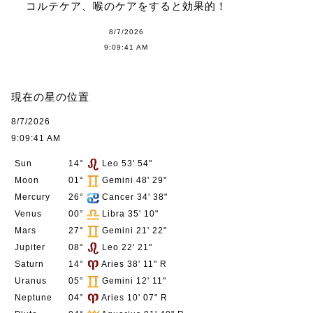
コルテケア、喉のケアをすると効果的！
8/7/2026
9:09:41 AM
現在の星の位置
西洋占星術
2023年6月
8/7/2026
9:09:41 AM
ードとやるべ
みなさまお久しぶりです
Sun
14°
Leo 53' 54"
す。 この数ヶ月、諸
Moon
01°
Gemini 48' 29"
しまいま …
Mercury
26°
Cancer 34' 38"
Venus
00°
Libra 35' 10"
Mars
27°
Gemini 21' 22"
Jupiter
08°
Leo 22' 21"
西洋占星術
2023年4月
Saturn
14°
Aries 38' 11" R
月。真の生き
Uranus
05°
Gemini 12' 11"
Neptune
04°
Aries 10' 07" R
こんにちは。ほしの恭世
ごしですかー！すっかり春