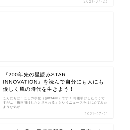
2021-07-23
『200年先の星読みSTAR
INNOVATION』を読んで自分にも人にも
優しく風の時代を生きよう！
こんにちは！ほしの恭世（@834nk）です！ 梅雨明けしたそうで
すが…「梅雨明けしたと見られる」というニュースをはじめてみた
ような気が …
2021-07-21