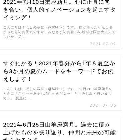
2021年7月10日蟹座新月。心に正直に向
き合い、個人的イノベーションを起こすタ
イミング！
こんにちは！ほしの恭世（@834nk）です。 雨が降ったり蒸し暑
かったりのお天気ですが、みなさまのお住いの地域は雨は大丈夫で
したか。災 …
2021-07-07
すぐわかる！2021年春分から1年＆夏至か
ら3か月の夏のムードをキーワードでお伝
えします！
こんにちは。ほしの恭世（@834nk）です。 先日の山羊座満月の
ときに「こりゃー夏至も読むべきだな〜」としみじみと思いまし
て…。 夏至に …
2021-07-06
2021年6月25日山羊座満月。過去に積み
上げたものを振り返り、仲間と未来の可能