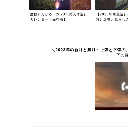
3年の天体逆行
【2023年水星逆行期間の過ごし
タロットを独学す
】
方】影響と見直しのテーマ...
ご紹介！【初心者から
＼
2023年の新月と満月・上弦と下弦
下の