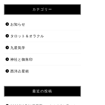
こんにちは。ほしの恭世
を感じたりしますがま
カテゴリー
ぎ、暦の上 …
お知らせ
西洋占星術
2023年1月
タロット＆オラクル
い未来を発掘
九星気学
こんにちは！ほしの恭世
が続いてますね〜。体
一ヶ …
神社と御朱印
西洋占星術
西洋占星術
2023年1月
らゆる可能性
最近の投稿
あけましておめでとうご
ほそぼそとやっている
いこうと …