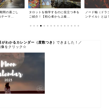
るのに役立つ本を
ノード軸（ドラゴンヘッドとドラゴ
2022年1月1
上級...
ンテイル）とは？【永久保...
牛座入り。私たち
の月がわかるカレンダー（度数つき）
できました！／
画像をクリック☆