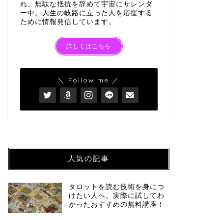
れ、無駄な抵抗を辞めて宇宙にサレンダ
ー中。人生の岐路に立った人を応援する
ために情報発信しています。
西洋占星術
2023年3月
に思い切って
詳しくはこちら
こんにちは。ほしの恭世
っかり春になりました
ちょっと …
＼ Follow me ／
西洋占星術
2023年3月
私達への影響
人気の記事
こんにちは。ほしの恭世
直後、土星が魚座に移動
星 …
タロットを読む技術を身につ
けたい人へ。実際に試してわ
かったおすすめの無料講座！