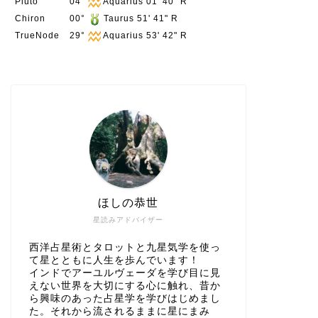
Pluto
04°
Aquarius 01' 40" R
Chiron
00°
Taurus 51' 41" R
TrueNode
29°
Aquarius 53' 42" R
西洋占星術
2023年4月
通して感じる
こんにちは。ほしの恭世
とても早かったですね
するので …
ほしの恭世
西洋占星術
星読みアドバイザー
2023年春分
は？
西洋占星術とタロットと九星気学を使っ
て星とともに人生を歩んでいます！
こんにちは。ほしの恭世（
インドでアーユルヴェーダを学び目に見
時24分に春分をむかえ
えない世界を大切にする心に触れ、昔か
ら興味のあった占星学を学びはじめまし
た。それから流されるままに星にまみ