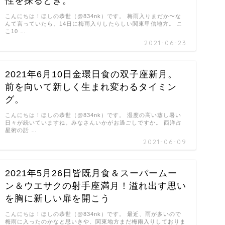
性を探るとき。
こんにちは！ほしの恭世（@834nk）です。 梅雨入りまだか〜な
んて言っていたら、14日に梅雨入りしたらしい関東甲信地方。 こ
こ10 …
2021-06-23
2021年6月10日金環日食の双子座新月。
前を向いて新しく生まれ変わるタイミン
グ。
こんにちは！ほしの恭世（@834nk）です。 湿度の高い蒸し暑い
日々が続いていますね。みなさんいかがお過ごしですか。 西洋占
星術の話 …
2021-06-09
2021年5月26日皆既月食＆スーパームー
ン＆ウエサクの射手座満月！溢れ出す思い
を胸に新しい扉を開こう
こんにちは！ほしの恭世（@834nk）です。 最近、雨が多いので
梅雨に入ったのかなと思いきや、関東地方まだ梅雨入りしておりま