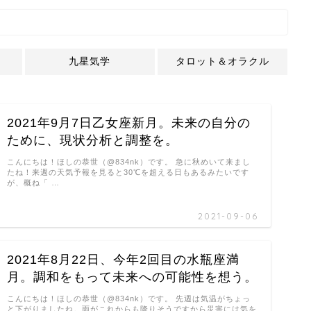
九星気学
タロット＆オラクル
2021年9月7日乙女座新月。未来の自分の
ために、現状分析と調整を。
こんにちは！ほしの恭世（@834nk）です。 急に秋めいて来まし
たね！来週の天気予報を見ると30℃を超える日もあるみたいです
が、概ね「 …
2021-09-06
2021年8月22日、今年2回目の水瓶座満
月。調和をもって未来への可能性を想う。
こんにちは！ほしの恭世（@834nk）です。 先週は気温がちょっ
と下がりましたね。雨がこれからも降りそうですから災害には気を