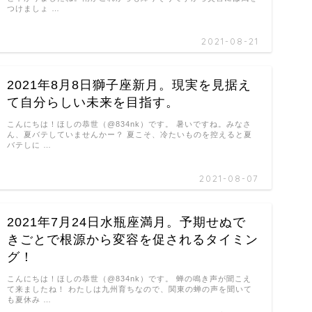
つけましょ …
2021-08-21
2021年8月8日獅子座新月。現実を見据え
て自分らしい未来を目指す。
こんにちは！ほしの恭世（@834nk）です。 暑いですね。みなさ
ん、夏バテしていませんかー？ 夏こそ、冷たいものを控えると夏
バテしに …
2021-08-07
2021年7月24日水瓶座満月。予期せぬで
きごとで根源から変容を促されるタイミン
グ！
こんにちは！ほしの恭世（@834nk）です。 蝉の鳴き声が聞こえ
て来ましたね！ わたしは九州育ちなので、関東の蝉の声を聞いて
も夏休み …