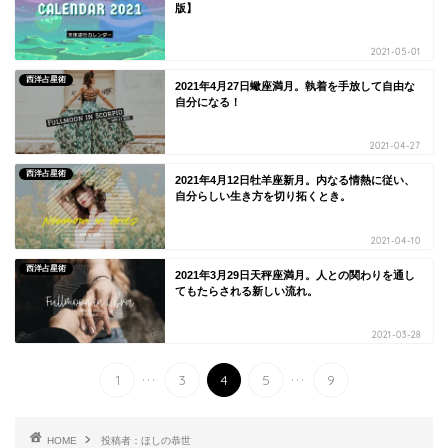
版】
2021-05-01
西洋占星術
2021年4月27日蠍座満月。執着を手放して自由な
自分になる！
2021-04-27
西洋占星術
2021年4月12日牡羊座新月。内なる情熱に従い、
自分らしい生き方を切り拓くとき。
2021-04-10
西洋占星術
2021年3月29日天秤座満月。人との関わりを通し
てもたらされる新しい流れ。
2021-03-28
...
...
1
3
4
5
9
HOME
投稿者：ほしの恭世