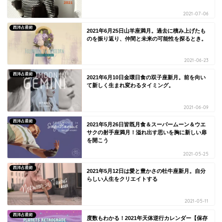
2021-07-06
西洋占星術
2021年6月25日山羊座満月。過去に積み上げたも
のを振り返り、仲間と未来の可能性を探るとき。
2021-06-23
西洋占星術
2021年6月10日金環日食の双子座新月。前を向い
て新しく生まれ変わるタイミング。
2021-06-09
西洋占星術
2021年5月26日皆既月食＆スーパームーン＆ウエ
サクの射手座満月！溢れ出す思いを胸に新しい扉
を開こう
2021-05-25
西洋占星術
2021年5月12日は愛と豊かさの牡牛座新月。自分
らしい人生をクリエイトする
2021-05-11
西洋占星術
度数もわかる！2021年天体逆行カレンダー【保存