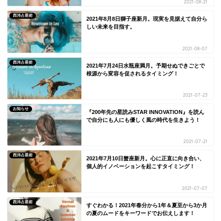
2021-08-21
西洋占星術
2021年8月8日獅子座新月。現実を見据えて自分ら
しい未来を目指す。
2021-08-07
西洋占星術
2021年7月24日水瓶座満月。予期せぬできごとで
根源から変容を促されるタイミング！
2021-07-23
お知らせ
『200年先の星読みSTAR INNOVATION』を読ん
で自分にも人にも優しく風の時代を生きよう！
2021-07-21
西洋占星術
2021年7月10日蟹座新月。心に正直に向き合い、
個人的イノベーションを起こすタイミング！
2021-07-07
西洋占星術
すぐわかる！2021年春分から1年＆夏至から3か月
の夏のムードをキーワードでお伝えします！