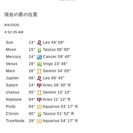
現在の星の位置
8/6/2026
4:52:35 AM
Sun
13°
Leo 46' 08"
Moon
15°
Taurus 08' 09"
Mercury
24°
Cancer 59' 40"
Venus
29°
Virgo 23' 46"
Mars
26°
Gemini 34' 05"
Jupiter
08°
Leo 06' 45"
Saturn
14°
Aries 39' 30" R
Uranus
05°
Gemini 10' 10"
Neptune
04°
Aries 11' 12" R
Pluto
04°
Aquarius 03' 17" R
Chiron
00°
Taurus 51' 52" R
TrueNode
29°
Aquarius 54' 17" R