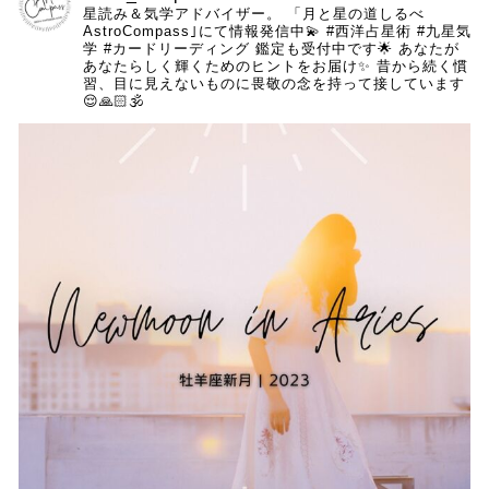
星読み＆気学アドバイザー。
「月と星の道しるべ
AstroCompass｣にて情報発信中💫 #西洋占星術 #九星気
学 #カードリーディング 鑑定も受付中です🌟
あなたが
あなたらしく輝くためのヒントをお届け✨
昔から続く慣
習、目に見えないものに畏敬の念を持って接しています
😌🙏🏻🕉