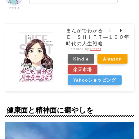
ツッキィ
まんがでわかる ＬＩＦ
Ｅ ＳＨＩＦＴ―１００年
時代の人生戦略
created by
Rinker
Kindle
Amazon
楽天市場
Yahooショッピング
健康面と精神面に癒やしを