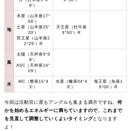
8′）
木星（山羊座17°
58’）
土星（山羊座25°
天王星（牡牛座
地
20’）
9°50’）R
冥王星（山羊座2
2°29’）R
太陽（天秤座9°0
8′）
風
ASC（天秤座14°
09′）
MC（蟹座15°4
水星（蠍座04°4
海王星（魚座1
水
3′）
8’）
9°00’）R
今回は活動宮に星もアングルも集まる満月ですね。
何
かを始めるエネルギーに満ちていますので、これまで
を見直して調整していくよいタイミング
となります
よ！