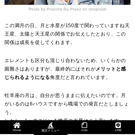
Photo by
Priscilla Du Preez
on
Unsplash
この満月の日、月と水星が150度で関わっていますね天
王星、太陽と天王星の関係でお伝えしたとおり、この
関係は成長を促してくれます。
エレメントも区分も混じり合わないため、いくらかの
困難さはありますが、最終的にはそれが
メリットと感
じられるようになる
角度だと言われています。
牡羊座の月は、自分が思うままに伝えたいのです。月
がいるのは6ハウスですから職場での発言だとしましょ
う。
しかし、1ハウスにいる蠍座の水星はこう言います。
Home
note
LINE
鑑定メニュー