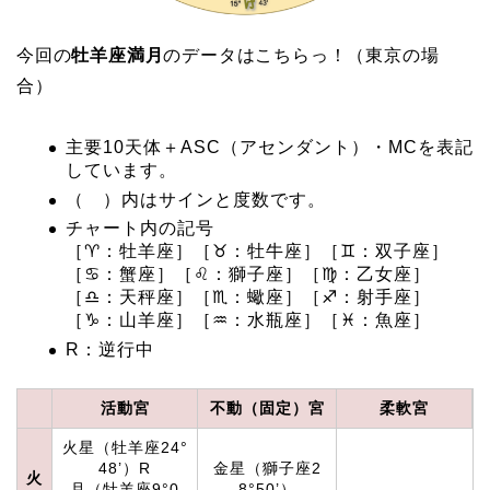
今回の
牡羊座満月
のデータはこちらっ！（東京の場
合）
主要10天体＋ASC（アセンダント）・MCを表記
しています。
（ ）内はサインと度数です。
チャート内の記号
［♈：牡羊座］［♉：牡牛座］［♊：双子座］
［♋：蟹座］［♌：獅子座］［♍：乙女座］
［♎：天秤座］［♏：蠍座］［♐：射手座］
［♑：山羊座］［♒：水瓶座］［♓：魚座］
R：逆行中
活動宮
不動（固定）宮
柔軟宮
火星（牡羊座24°
48’）R
金星（獅子座2
火
月（牡羊座9°0
8°50’）