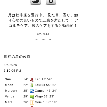
月は牡牛座を運行中。 見た目、香り、触
り心地の良いもので五感を満たして！ デ
コルテケア、喉のケアをすると効果的！
8/6/2026
6:10:05 PM
現在の星の位置
8/6/2026
6:10:05 PM
Sun
14°
Leo 17' 59"
Moon
22°
Taurus 55' 20"
Mercury
25°
Cancer 43' 24"
Venus
29°
Virgo 57' 23"
Mars
26°
Gemini 56' 19"