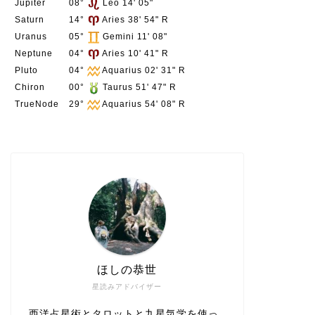
Jupiter
08°
Leo 14' 05"
Saturn
14°
Aries 38' 54" R
Uranus
05°
Gemini 11' 08"
Neptune
04°
Aries 10' 41" R
Pluto
04°
Aquarius 02' 31" R
Chiron
00°
Taurus 51' 47" R
TrueNode
29°
Aquarius 54' 08" R
ほしの恭世
星読みアドバイザー
西洋占星術とタロットと九星気学を使っ